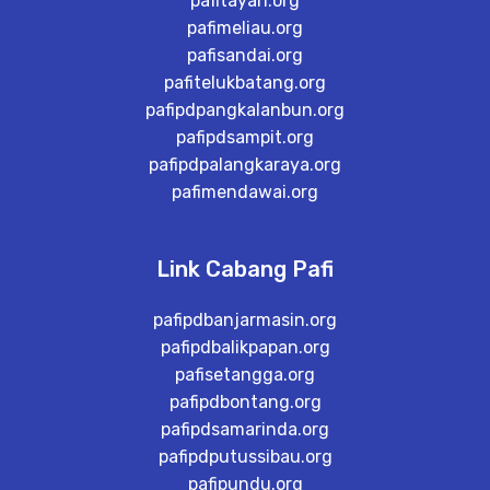
pafitayan.org
pafimeliau.org
pafisandai.org
pafitelukbatang.org
pafipdpangkalanbun.org
pafipdsampit.org
pafipdpalangkaraya.org
pafimendawai.org
Link Cabang Pafi
pafipdbanjarmasin.org
pafipdbalikpapan.org
pafisetangga.org
pafipdbontang.org
pafipdsamarinda.org
pafipdputussibau.org
pafipundu.org