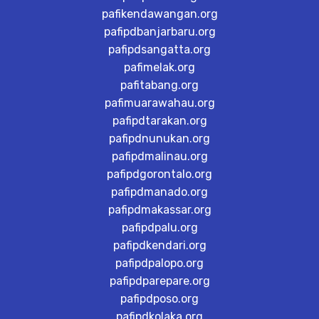
pafikendawangan.org
pafipdbanjarbaru.org
pafipdsangatta.org
pafimelak.org
pafitabang.org
pafimuarawahau.org
pafipdtarakan.org
pafipdnunukan.org
pafipdmalinau.org
pafipdgorontalo.org
pafipdmanado.org
pafipdmakassar.org
pafipdpalu.org
pafipdkendari.org
pafipdpalopo.org
pafipdparepare.org
pafipdposo.org
pafipdkolaka.org