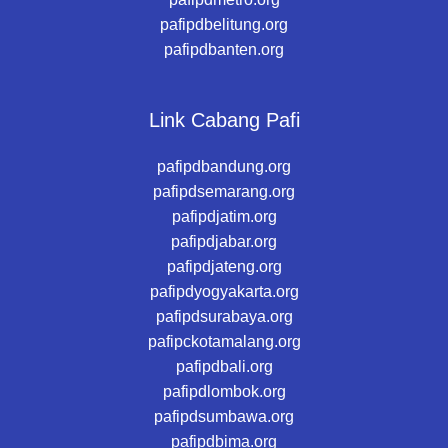
pafipdbelitung.org
pafipdbanten.org
Link Cabang Pafi
pafipdbandung.org
pafipdsemarang.org
pafipdjatim.org
pafipdjabar.org
pafipdjateng.org
pafipdyogyakarta.org
pafipdsurabaya.org
pafipckotamalang.org
pafipdbali.org
pafipdlombok.org
pafipdsumbawa.org
pafipdbima.org