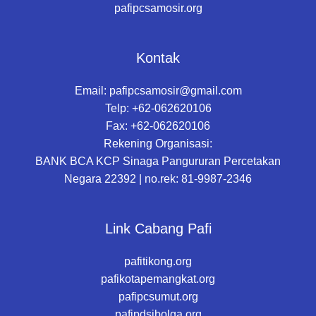
pafipcsamosir.org
Kontak
Email:
pafipcsamosir@gmail.com
Telp: +62-062620106
Fax: +62-062620106
Rekening Organisasi:
BANK BCA KCP Sinaga Pangururan Percetakan
Negara 22392 | no.rek: 81-9987-2346
Link Cabang Pafi
pafitikong.org
pafikotapemangkat.org
pafipcsumut.org
pafipdsibolga.org