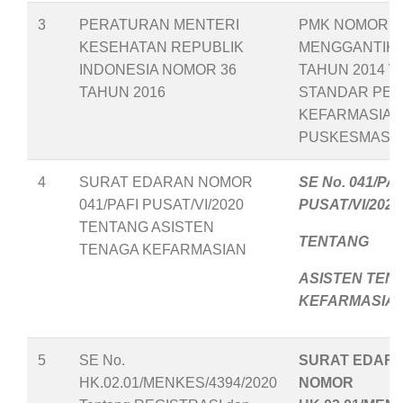
3
PERATURAN MENTERI
PMK NOMOR 36
KESEHATAN REPUBLIK
MENGGANTIKA
INDONESIA NOMOR 36
TAHUN 2014
T
TAHUN 2016
STANDAR PEL
KEFARMASIAN
PUSKESMAS
4
SURAT EDARAN NOMOR
SE No. 041/PAF
041/PAFI PUSAT/VI/2020
PUSAT/VI/2020
TENTANG ASISTEN
TENTANG
TENAGA KEFARMASIAN
ASISTEN TEN
KEFARMASIA
5
SE No.
SURAT EDAR
HK.02.01/MENKES/4394/2020
NOMOR