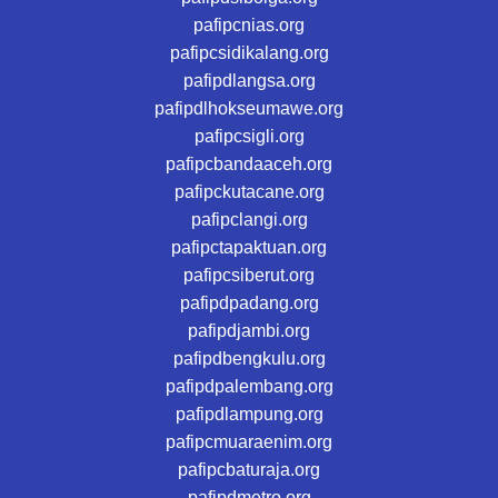
pafipcnias.org
pafipcsidikalang.org
pafipdlangsa.org
pafipdlhokseumawe.org
pafipcsigli.org
pafipcbandaaceh.org
pafipckutacane.org
pafipclangi.org
pafipctapaktuan.org
pafipcsiberut.org
pafipdpadang.org
pafipdjambi.org
pafipdbengkulu.org
pafipdpalembang.org
pafipdlampung.org
pafipcmuaraenim.org
pafipcbaturaja.org
pafipdmetro.org