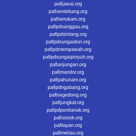
pafijawai.org
pafisentebang.org
pafiserukam.org
pafipdsanggau.org
pafipdsintang.org
pafipdsungaiduri.org
pafipdmempawah.org
pafipdsungaipinyuh.org
pafianjungan.org
pafimandor.org
pafipahunam.org
pafipdngabang.org
pafisegedong.org
pafijungkat.org
pafipdpontianak.org
pafisosok.org
pafitayan.org
pafimeliau.org