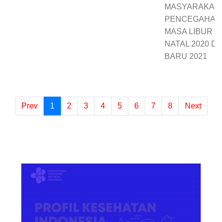
MASYARAKAT
PENCEGAHAN C
MASA LIBUR H
NATAL 2020 D
BARU 2021
Prev
1
(current)
2
3
4
5
6
7
8
Next