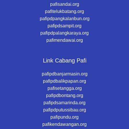
pafisandai.org
pafitelukbatang.org
pafipdpangkalanbun.org
pafipdsampit.org
pafipdpalangkaraya.org
pafimendawai.org
Link Cabang Pafi
pafipdbanjarmasin.org
pafipdbalikpapan.org
pafisetangga.org
pafipdbontang.org
pafipdsamarinda.org
pafipdputussibau.org
pafipundu.org
pafikendawangan.org