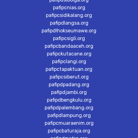
pafipcnias.org
pafipcsidikalang.org
pafipdlangsa.org
pafipdlhokseumawe.org
pafipcsigli.org
pafipcbandaaceh.org
pafipckutacane.org
pafipclangi.org
pafipctapaktuan.org
pafipcsiberut.org
pafipdpadang.org
pafipdjambi.org
pafipdbengkulu.org
pafipdpalembang.org
pafipdlampung.org
pafipcmuaraenim.org
pafipcbaturaja.org