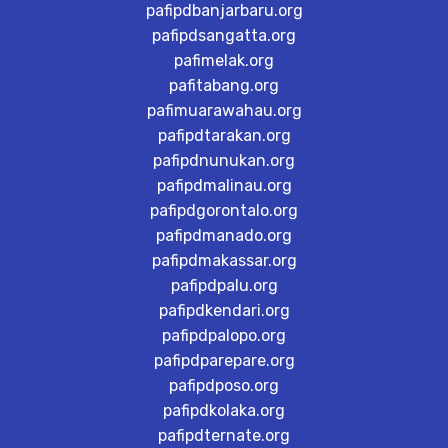
pafipdbanjarbaru.org
pafipdsangatta.org
pafimelak.org
pafitabang.org
pafimuarawahau.org
pafipdtarakan.org
pafipdnunukan.org
pafipdmalinau.org
pafipdgorontalo.org
pafipdmanado.org
pafipdmakassar.org
pafipdpalu.org
pafipdkendari.org
pafipdpalopo.org
pafipdparepare.org
pafipdposo.org
pafipdkolaka.org
pafipdternate.org