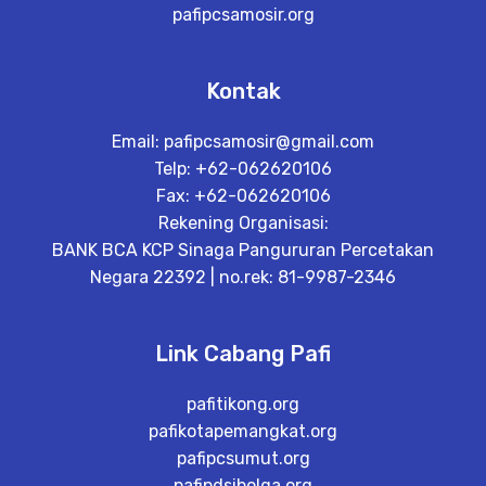
pafipcsamosir.org
Kontak
Email:
pafipcsamosir@gmail.com
Telp: +62-062620106
Fax: +62-062620106
Rekening Organisasi:
BANK BCA KCP Sinaga Pangururan Percetakan
Negara 22392 | no.rek: 81-9987-2346
Link Cabang Pafi
pafitikong.org
pafikotapemangkat.org
pafipcsumut.org
pafipdsibolga.org